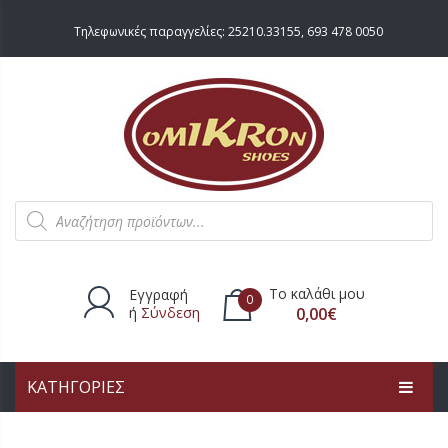
Τηλεφωνικές παραγγελίες:
25210.33155
,
693 478 0050
Products
search
Το καλάθι μου
Εγγραφή
0
ή
Σύνδεση
0,00
€
ΚΑΤΗΓΟΡΙΕΣ
Δεν υπάρχουν προϊόντα στο
καλάθι.
ΑΡΧΙΚΗ