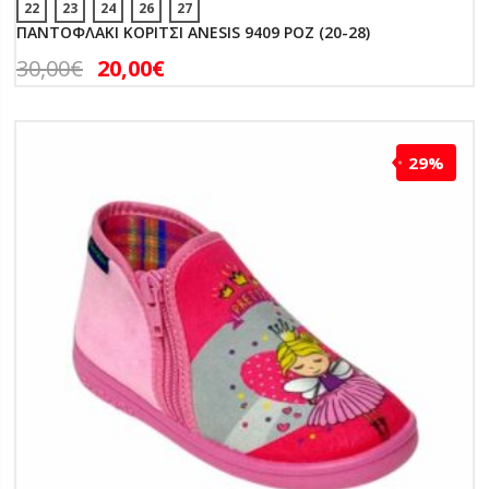
22
23
24
26
27
ΠΑΝΤΟΦΛΑΚΙ ΚΟΡΙΤΣΙ ANESIS 9409 ΡΟΖ (20-28)
30,00
€
20,00
€
29%