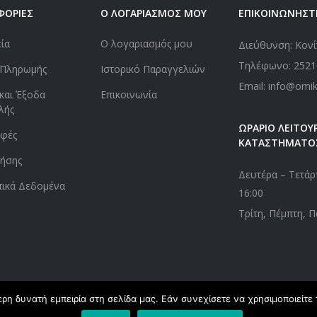
ΦΟΡΙΕΣ
Ο ΛΟΓΑΡΙΑΣΜΟΣ ΜΟΥ
ΕΠΙΚΟΙΝΩΝΗΣΤ
εία
Ο λογαριασμός μου
Διεύθυνση: Κονί
Τηλέφωνο:
2521
 Πληρωμής
Ιστορικό Παραγγελιών
Email: info@omi
και Έξοδα
Επικοινωνία
λής
ΩΡΑΡΙΟ ΛΕΙΤΟΥΡ
οφές
ΚΑΤΑΣΤΗΜΑΤΟ
ήσης
Δευτέρα – Τετάρτ
ικά Δεδομένα
16:00
Τρίτη, Πέμπτη, Π
η δυνατή εμπειρία στη σελίδα μας. Εάν συνεχίσετε να χρησιμοποιείτε 