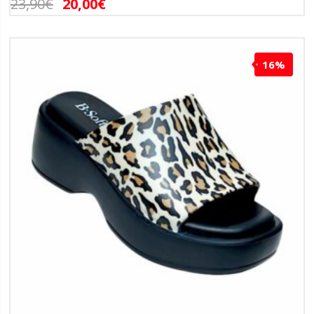
23,90
€
20,00
€
16%