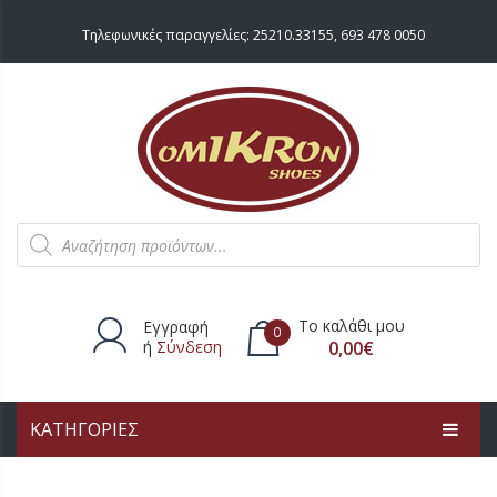
Τηλεφωνικές παραγγελίες:
25210.33155
,
693 478 0050
Products
search
Το καλάθι μου
Εγγραφή
0
ή
Σύνδεση
0,00
€
ΚΑΤΗΓΟΡΙΕΣ
Δεν υπάρχουν προϊόντα στο
καλάθι.
ΑΡΧΙΚΗ