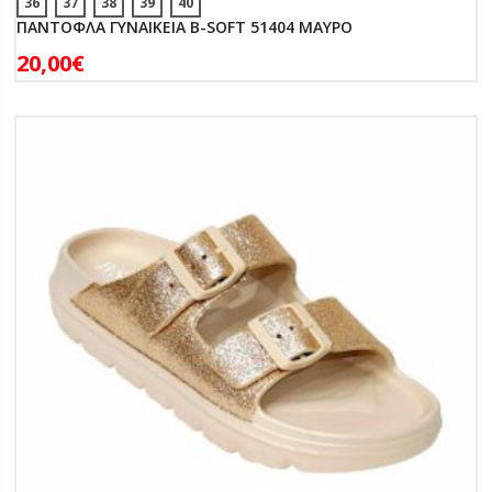
36
37
38
39
40
ΠΑΝΤΟΦΛΑ ΓΥΝΑΙΚΕΙΑ B-SOFT 51404 ΜΑΥΡΟ
20,00
€