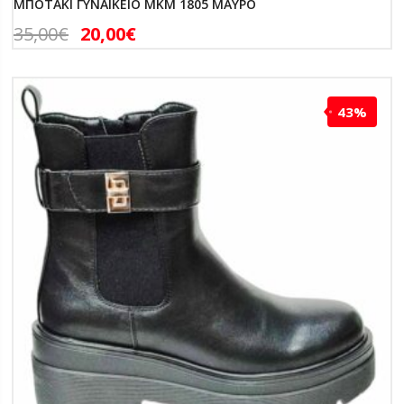
ΜΠΟΤΑΚΙ ΓΥΝΑΙΚΕΙΟ MKM 1805 ΜΑΥΡΟ
35,00
€
20,00
€
43%