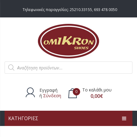
Τηλεφωνικές παραγγελίες:
25210.33155
,
693 478 0050
Products
search
Το καλάθι μου
Εγγραφή
0
ή
Σύνδεση
0,00
€
ΚΑΤΗΓΟΡΙΕΣ
Δεν υπάρχουν προϊόντα στο
καλάθι.
ΑΡΧΙΚΗ