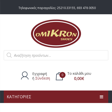
Τηλεφωνικές παραγγελίες:
25210.33155
,
693 478 0050
Products
search
Το καλάθι μου
Εγγραφή
0
ή
Σύνδεση
0,00
€
ΚΑΤΗΓΟΡΙΕΣ
Δεν υπάρχουν προϊόντα στο
καλάθι.
ΑΡΧΙΚΗ