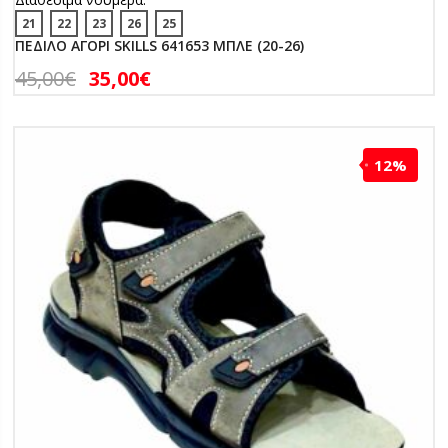
21
22
23
26
25
ΠΕΔΙΛΟ ΑΓΟΡΙ SKILLS 641653 ΜΠΛΕ (20-26)
45,00
€
35,00
€
12%