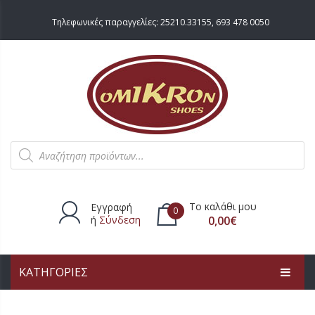
Τηλεφωνικές παραγγελίες:
25210.33155
,
693 478 0050
Products
search
Το καλάθι μου
Εγγραφή
0
ή
Σύνδεση
0,00
€
ΚΑΤΗΓΟΡΙΕΣ
Δεν υπάρχουν προϊόντα στο
καλάθι.
ΑΡΧΙΚΗ