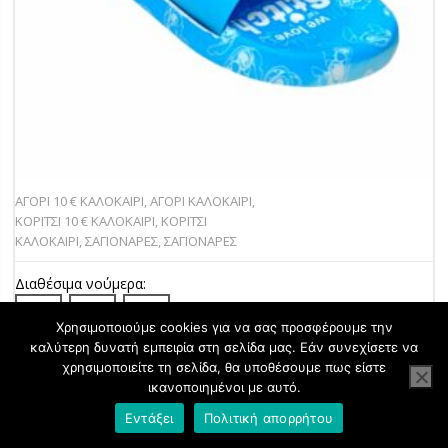
ΑΓΟΡΙ 10 € ΚΑΛΟΚΑΙΡΙ
,
ΑΓΟΡΙ ΚΑΛΟΚΑΙΡΙ
,
ΚΟΡΙΤΣΙ 10 € ΚΑΛΟΚΑΙΡΙ
,
ΚΟΡΙΤΣΙ
ΚΑΛΟΚΑΙΡΙ
,
ΣΑΓΙΟΝΑΡΕΣ
,
ΣΑΓΙΟΝΑΡΕΣ
Διαθέσιμα νούμερα:
24-25
26-27
34-35
Χρησιμοποιούμε cookies για να σας προσφέρουμε την
ΠΑΝΤΟΦΛΑ ΑΓΟΡΙ JOMIX STITCH HIM-757 ΣΙΕΛ (24-35)
καλύτερη δυνατή εμπειρία στη σελίδα μας. Εάν συνεχίσετε να
13,00
€
10,00
€
χρησιμοποιείτε τη σελίδα, θα υποθέσουμε πως είστε
ικανοποιημένοι με αυτό.
Εντάξει
Πολιτική απορρήτου