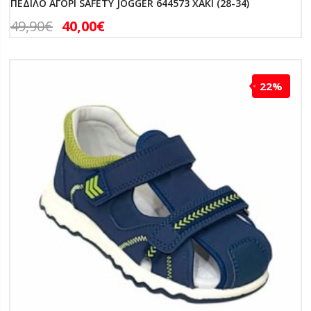
ΠΕΔΙΛΟ ΑΓΟΡΙ SAFETY JOGGER 644573 ΧΑΚΙ (28-34)
49,90
€
40,00
€
22%