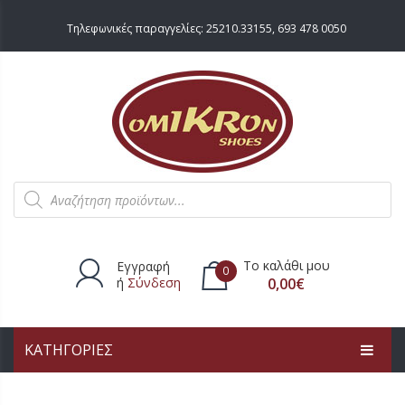
Τηλεφωνικές παραγγελίες:
25210.33155
,
693 478 0050
Products
search
Το καλάθι μου
Εγγραφή
0
ή
Σύνδεση
0,00
€
ΚΑΤΗΓΟΡΙΕΣ
Δεν υπάρχουν προϊόντα στο
καλάθι.
ΑΡΧΙΚΗ